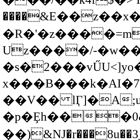
����&E��z��x
�R�'�z����=mO���
Uz����/-�w��
�s�2���vŰU<]y
x���B���k�AI�7T��^�ޡf�ڎN�.�nu��������l
��V�� lӶ]�A;u���
�p�Ȩh���0
��)&NJ�
r���8u��3