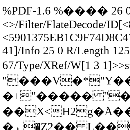
%PDF-1.6 %���� 26 0 ob
<>/Filter/FlateDecode/
<5901375EB1C9F74D8C47
41]/Info 25 0 R/Length 12
67/Type/XRef/W[1 3 1]>>
"���V�*"Y�
�+"����� "
��X<H2g�ٛA
�ڕ �Z2�� L����f endstream endobj