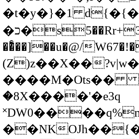
�t�y�}�1 d{�{
�כ�s5��Rr+3��V�� x�&���z$�7�)݄asD��Zt�Z�R�Xfc���{���=j��{^��z�e��R�*�t��D$����|
��ͤ��]��u�@/W67�
(Z)z��X��?v|w
����M�Ots�� �
�8X����'�e3q
˟DW0����q%
��NKOJh��{