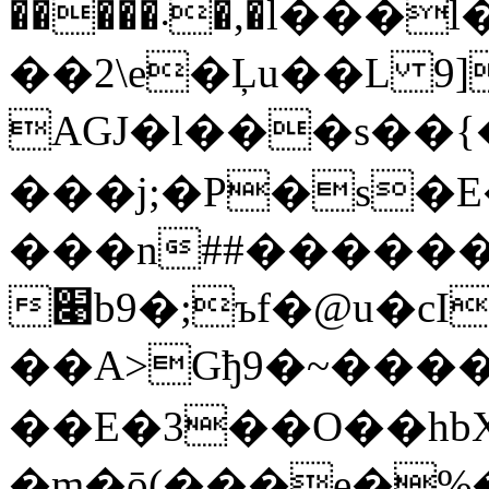
�����܁�,�l���l�CR}
��2\e�Ļu��L 9]
AGJ�l���s��
���j;�P�s�
���n##���������Z�8��aܠ���e�Wp�SI���$�4��^�
׉b9�;ъf�@u�cI�$(���G��/
��A>Gђ9�~���
��E�3��O��hbX
�m�ǭ(���e�%