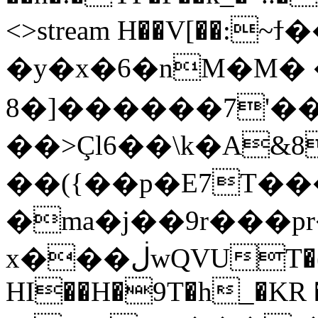
<>stream H��V[��:~ϯ
�y�x�6�nM�M�
8�]������7'�
��>Çl6��\k�A&8P����(�`R��
��({��p�E7T�
�ma�j��9r���p
x���ڶwQVUT�(�ȩ�&�
HI��H�9T�h_�KR �