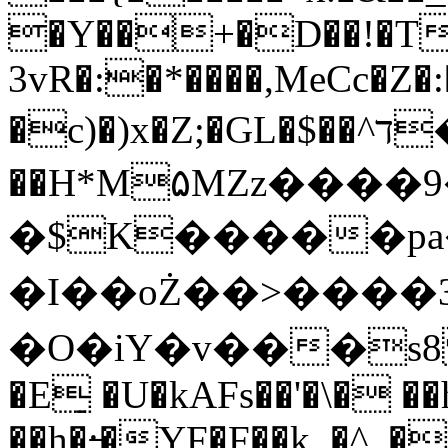
�Y��+�D��!�T!
3vR�:�*����,MeCc�Z
�c)�)x�Z;�GL�$��^ד��$IB�3� E(a/
��H*M۵MZz����
�$K�����pa
�I��oŻ��>����3�~ޠ�$y�
�O�iY�v���s8 
�E̠ �U�kAFs��'�\�
��h�:̶�YF�F��k_�^..�`2