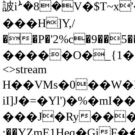
詖iܑ�8�V�$T~x
���H]Y,/
��P�'2%c�9��5
�����O�_{1� endst
<>stream
H��VMs�0��W�Rƚ
iI]J�=�Үl')�%�mI
���J�Ry��
:��YZmE1Heq�Gi