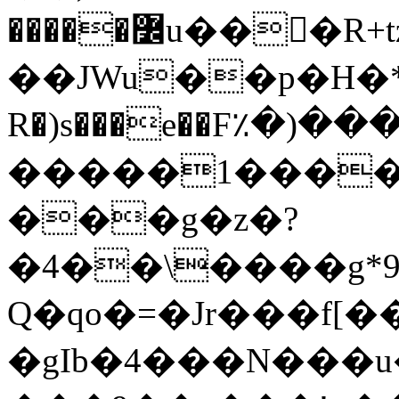
�����߼u���R+tz;>�if��0���j�D}qQ�4[Z&-
��JWu��p�H�*�t�
R�)s���e��F٪�)�
�����1�����
���g�z�?
�4��\����g*9
Q�qo�=�Jr���f[�
�gIb�4���N���u���ۊ3���܋'����J�KZ�(��n�����6��KS�����