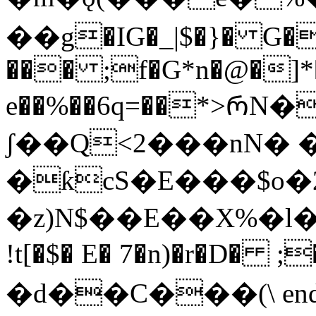
��g�IG�_|$�}� G��
��� ;f�G*n�@�]*�
e��%��6q=��*>ᲠN
ʃ��Q<2���nN� �
�ƙcS�E���$o�
�z)N$��E��X%�l��$��A
!t[�$� E� 7�n)�r�D�
�d��C���(\ endstre