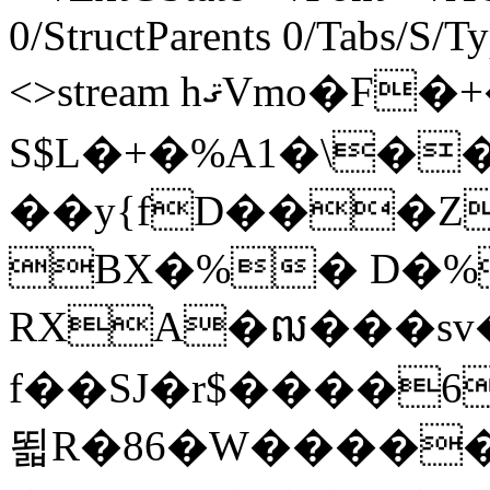
0/StructParents 0/Tabs/S/T
<>stream hޤVmo�F�+�U���쮥
S$L�+�%A1�\���Uc�
��y{fD���Z
BX�%� D�%
RXA�ឍ���sv
f��SJ�r$����6
뙯R�86�W�����