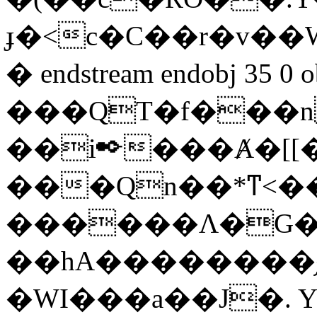
ɟ�<c�C��r�v��W )
� endstream endobj 35
���QT�f���
��i✒���Ⱥ�[[�&
���Qn��*ͳ<�
������Ʌ�G�e
��hA��������֥��H޲E�2%��YW�f؝E«VLWޛ
�WI���a��J�. 