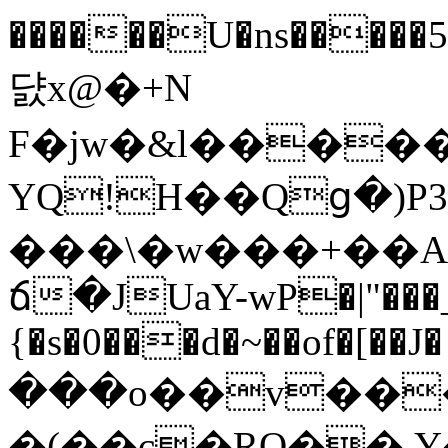
������U�ns�����5�/�׊O45M4�hZ#�
댨x@�+N
F�jw�&l�����
YQ!H��Qց�)
���\�w���+��A�
ճ�JUaY-wP�|"���
{�s�0���d�~��of�[��J�
���o��v��
�(��c�RO��.