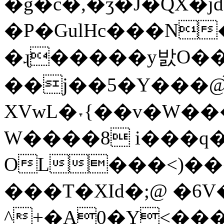
�g�c�,�ʒ�J�QX�j
�P�GulHc���N�
�ɻ�����y밠O�
��j��5�Y���@́
XVwL�˕{��v�W��
W����8 i���q�
OL���<)��
���T�XId�;@ �6
^+�A0�Y<������