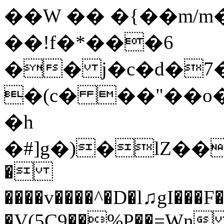
��W �� �{��m/m
��!f�*���6
�� j�c�d�7�
�(c� ��"��o�
�h
�#]g�)�lZ��
�
����v����^�D�l♫gI���F��¶�@Z0W��W�
�V(5C9��%P��=Wn