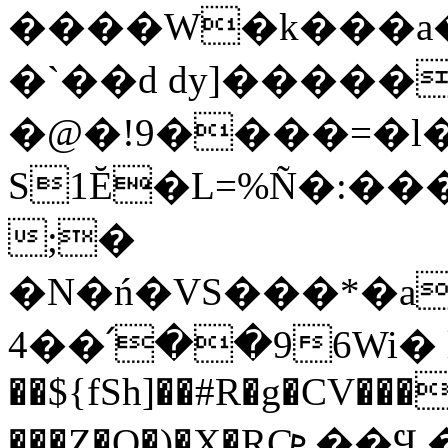
����W�k���a�
�`��d dy]�����
�@�!9����=�l�
S1Ĕ�L=%Ñ�:��
;�
�N�ń�VS���*�a
4��՛��96Wi� l
��${fSh]��#R�g�CV���
���Z�O�)�X�RCܧ��Ϥ,���"wbm�����B����:.�@r�i����%1�_�#i��C�ߟE�g|1b5��I