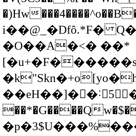
�)Hw���4����^o��B
i��@_�Dfȏ.*F�
�O��A�<� ��*
[�u+�F������sT
�k"Skn�+o[yo�
��eH��]�񡺀�˸5
��*�G����Qw�$�
�p�3$U���%��