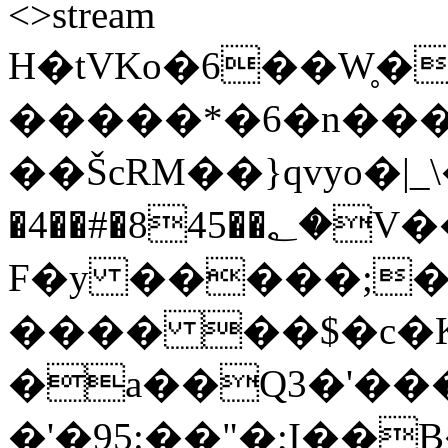
<>stream
H�tVKo�6��W̥
�����*�6�n��
��ŠcRM��}qvyo�|_\
�4��#�845��؂�V��ܕ2�dCɹ�H���I�.�y�2Q�3�h�\U�O������]QNE����w:�̈Ϙ�b�wm6w9�5+h4�
F�y �����;
���� ��$�c�K
�a��Q3�'���
�'�95:��"�;I��