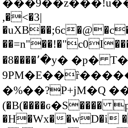
���9��z���!u��Y�����զj
,�<�3|
�uXB��;6c�@�c
��=n"��!�"c0I��
�8����٬�y� �p� T��:� {��
9PM�E��ȑ�����Ʌ
�%��?P+jM�Q ���
(�B(����ԍ�S���� 
�H�Wx��wD�i 