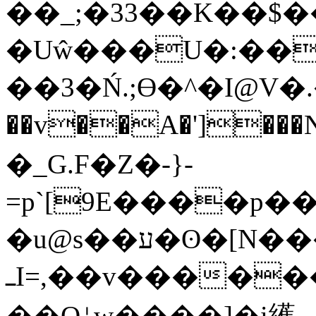
��_;�33��K��$
�Uŵ���U�:��
��3�Ń.;Ө�^�I@V
��v��A�']���
�_G.F�Z�-}-
=p`[9E����p�
�u@s��ע�ʘ
ߺI=,��v������0���ݙ6 ��?�戴
��Oۈw����]�i䌭