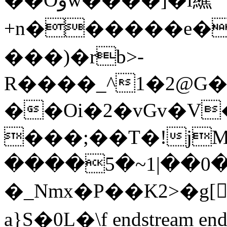
+n������e�
���)�rb>-
R����_^1�2@G
��Oi�2�vGv�V
���;��T�!j
����5�~1|��0�
�_Nmx�P��K2>�g[
a}S� 0L�\f endstream endo