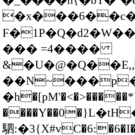
�x���6��c
F�1P�Q�d2�W��
��� =4����
&�U�@�Q��E,
��N~���p�
�h�[pM'�<�>�����*
����Y��0�}L�t
駟:�3{X#vC�6:�6�I�W