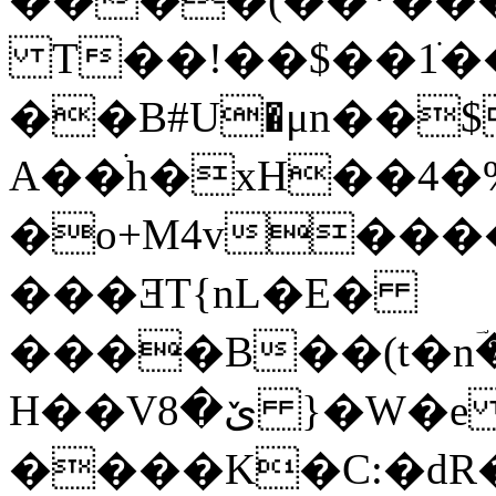
T��!��$��1ֺ��ۇ�;9
��B#U�μn��
A��ׄh�xH��4�%
�o+M4v���
���ƎT{nL�E�
����B��(t�nؔ
H��Vێ�8 }�W�e �UQ�,( ��
����K�C:�dR��"Igv��$eɲ3