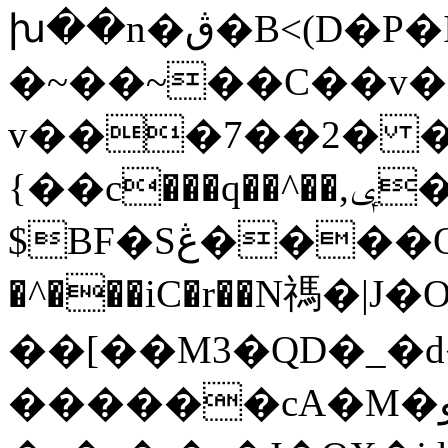
խ��n�ڨ�B<(D�P�I���r�q
�~��~��C��v���A���]���ۃ6�I�>�Cd�
v���7��2� �9
{��c���q��^��,ݷ�$�d�� �
$B
F�Sڠ����Q&����b#9@��i��ND���Z`fMR�19�l�ukG9�6��Z����C�Th9>��qֲb�f��
�^���iC�r��N禡�|J
��[��M3�QD�_�d
������cA�M�وT�ӈ;J�sW��P��^�ɱ()�h�-