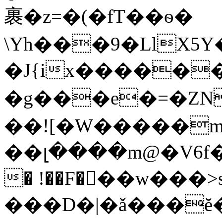
裹�z=�(�fT��ѳ�
\Yh���9�LlX5Y
�J{ix������:Oݖr� B�S
�g���e�=�Z
��![�W�����m
��լ����m@�V6f�
� !��F��ٰ�w���
>
���D�|�ǎ���ĕ�B