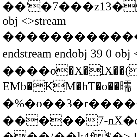
��'�7���z13�_��
obj <>stream
�������������
endstream endobj 39 0
����o�X�lX��(
EMb�KM�hT�o��曘
�%�o��3�r�����{�]oλ��{�
�����7-nХ�d�
���/��k4f$�> 