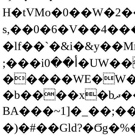
H�tVMo�0 ��W�2�
s,��0�6�V��4��
�lf��`�&i�&y��MriN�
;���iأ��0�UW��&y�tn���Ļ��
�����WE�W�/
�b����x�bދ��p �j=��@W?
BA���~1]�_��;�
�)�#��Gld?�Ϭg