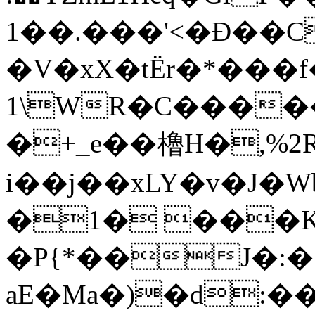
1��.���'<�Ð��C
�V�xX�tËr�*���
1\WR�C����
�+_e��櫓H�,%2R
i��j��xLY�v�J�W
�1� ���K
�P{*��J�:�
aE�Ma�)�d: