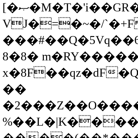
[�ޞ�M�T�'i��GR�RF6�-
VJ�=�~�/`�+
���#��Q�5Vq��
8�8� m�RY�����
x�8F��qz�dF�Q��/i�2
��
�2���Z��O����
%��L�|K����
����(��*���