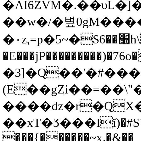
�AI6ZVM�.��υL�]
��w�/�볖0gM����
�٠z,=p�5~�$׭��6h\�fY���!F�hf��} ����-
�E���jP���������)�76o��v
�3]�Q��'�#���$
(E��gZi��=��\
����dz�r�QX
��xT�Ӡ���Iǐ)�#S"�
���{������~x.�&��