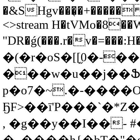
�&SHgv���͔�+����� ��
<>stream H�tVMo�8
"DR�ǵ(���.r�v�=���:H��v+��
�(�r�oS�[[֦0�-
���w�u��j��Ֆ
p�o7�~.�-����O)
ҔF>��ī'P���`�*
, �g��y��I��- #
�_����h{�bT�"�e׹ e��*�����@�&�RɊKz�&9�CO�$$�~�i�p�7)