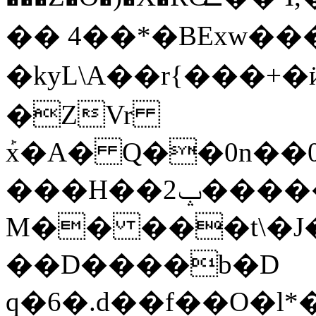
�� 4��*�BExw���
�kyL\A��r{���
�ZVr
ܰx�A� Q��0n��
���H��ݒ2������O���rCX�K÷*J����2�ѵ� 7���F����J��l�Nmʥ�kgv�J��&S�A�O���>�V
M�� ���t\�J
��D����b�D
q�6�.d��f��O�l