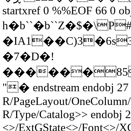
startxref 0 %%EOF 66 0 ob
h�b``�b``Z�$�\P
�IA1��C)3�6s
�7�D�!
������85
"� endstream endobj 27 
R/PageLayout/OneColumn/P
R/Type/Catalog>> endobj 2
<>/ExtGState<>/Font<>/XO